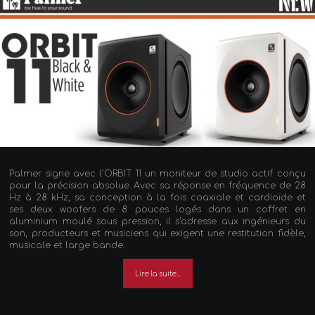
Palmer signe avec l'ORBIT 11 un moniteur de studio actif conçu
pour la précision absolue. Avec sa réponse en fréquence de 28
Hz à 28 kHz, sa conception à la fois coaxiale et cardioïde et
ses deux woofers de 8 pouces logés dans un coffret en
aluminium moulé sous pression, il s'adresse aux ingénieurs du
son, producteurs et musiciens qui exigent une restitution fidèle,
musicale et large bande.
Lire la suite...