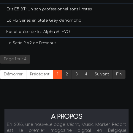
Eris E5 BT: Un son professionnel sans limites
La HS Series en Slate Grey de Yamaha
Focal présente les Alpha 80 EVO
La Serie R V2 de Presonus
Page 1 sur 4
Démarrer
Précédent
1
2
3
4
Suivant
Fin
A PROPOS
En 2018, une nouvelle page s'écrit, Music Marker Report
est le premier magazine digital en Belgique