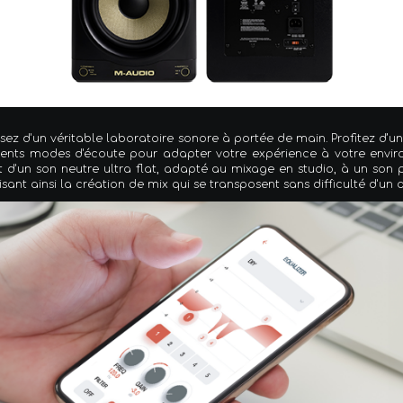
sez d'un véritable laboratoire sonore à portée de main. Profitez d
férents modes d'écoute pour adapter votre expérience à votre envi
 d'un son neutre ultra flat, adapté au mixage en studio, à un so
ant ainsi la création de mix qui se transposent sans difficulté d'un 