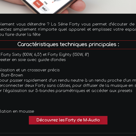
lement vous détendre ? La Série Forty vous permet d’écouter de l
nectez simplement n'importe quel appareil et emplissez votre espace
u faire durer la fête
Caractéristiques techniques principales :
Forty Sixty (100W, 6,5") et Forty Eighty (150W, 8")
eeter en soie avec guide d'ondes
isation et un crossover précis
 Burr-Brown
our passer rapidement d'un rendu neutre à un rendu proche d'un mi
erconnecter deux Forty sans câbles, pour diffuser de la musique en s
r
l'égalisation sur 5-bandes paramétriques et accéder aux presets
olation en mousse
Découvrez les Forty de M-Audio