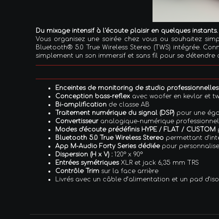
Du mixage intensif à l'écoute plaisir en quelques instants.
Vous organisez une soirée chez vous ou souhaitez simp
Bluetooth® 5.0 True Wireless Stereo (TWS) intégrée. Con
simplement un son immersif et sans fil pour se détendre o
Enceintes de monitoring de studio professionnelles
Conception bass-reflex
avec woofer en kevlar et tw
Bi-amplification
de classe AB
Traitement numérique du signal (DSP)
pour une égal
Convertisseur
analogique-numérique professionnel
Modes d'écoute prédéfinis HYPE / FLAT / CUSTOM
p
Bluetooth 5.0 True Wireless Stereo
permettant d'int
App M-Audio Forty Series dédiée
pour personnalise
Dispersion (H x V) :
120° x 90°
Entrées symétriques
XLR et jack 6,35 mm TRS
Contrôle Trim
sur la face arrière
Livrés avec un câble d’alimentation et un pad d’is