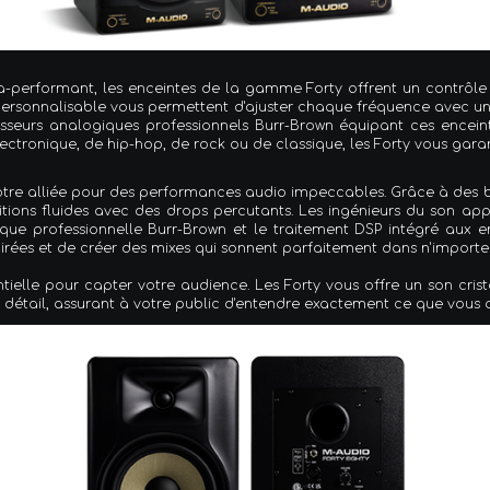
a-performant, les enceintes de la gamme Forty offrent un contrôle
n personnalisable vous permettent d'ajuster chaque fréquence avec un
tisseurs analogiques professionnels Burr-Brown équipant ces encei
ectronique, de hip-hop, de rock ou de classique, les Forty vous garan
re alliée pour des performances audio impeccables. Grâce à des bas
itions fluides avec des drops percutants. Les ingénieurs du son appr
ue professionnelle Burr-Brown et le traitement DSP intégré aux e
airées et de créer des mixes qui sonnent parfaitement dans n'import
ntielle pour capter votre audience. Les Forty vous offre un son crist
 détail, assurant à votre public d'entendre exactement ce que vous 