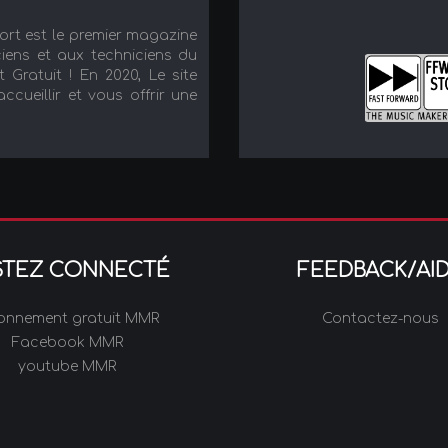
port est le premier magazine
iens et aux techniciens du
t Gratuit ! En 2020, Le site
cueillir et vous offrir une
STEZ CONNECTÉ
FEEDBACK/AI
onnement gratuit MMR
Contactez-nous
Facebook MMR
youtube MMR