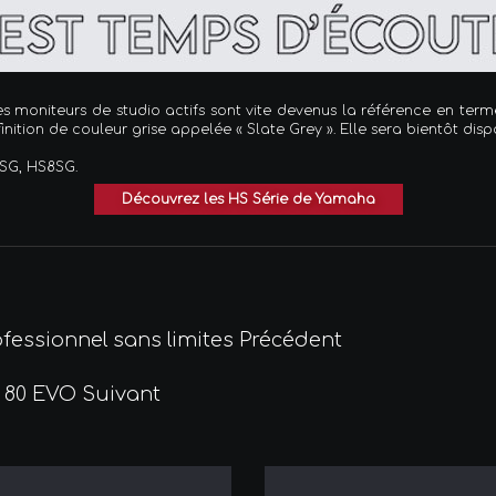
ces moniteurs de studio actifs sont vite devenus la référence en ter
tion de couleur grise appelée « Slate Grey ». Elle sera bientôt disp
7SG, HS8SG.
Découvrez les HS Série de Yamaha
ofessionnel sans limites
Précédent
ha 80 EVO
Suivant