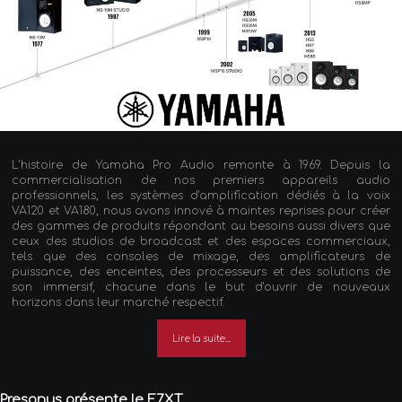
L'histoire de Yamaha Pro Audio remonte à 1969. Depuis la
commercialisation de nos premiers appareils audio
professionnels, les systèmes d'amplification dédiés à la voix
VA120 et VA180, nous avons innové à maintes reprises pour créer
des gammes de produits répondant au besoins aussi divers que
ceux des studios de broadcast et des espaces commerciaux,
tels que des consoles de mixage, des amplificateurs de
puissance, des enceintes, des processeurs et des solutions de
son immersif, chacune dans le but d'ouvrir de nouveaux
horizons dans leur marché respectif.
Lire la suite...
Presonus présente le E7XT