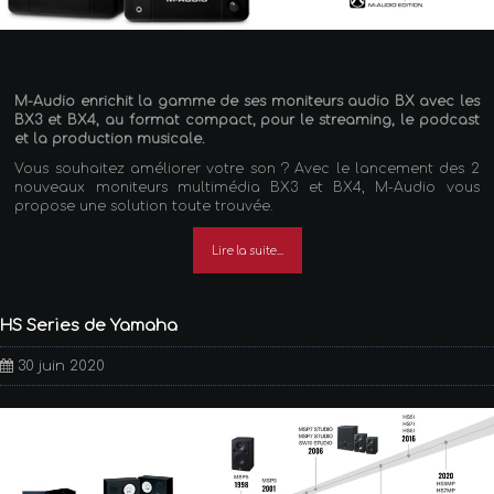
M-Audio enrichit la gamme de ses moniteurs audio BX avec les
BX3 et BX4, au format compact, pour le streaming, le podcast
et la production musicale.
Vous souhaitez améliorer votre son ? Avec le lancement des 2
nouveaux moniteurs multimédia BX3 et BX4, M-Audio vous
propose une solution toute trouvée.
Lire la suite...
HS Series de Yamaha
30 juin 2020