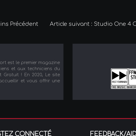
gins
Précédent
Article suivant : Studio One 4
port est le premier magazine
iens et aux techniciens du
t Gratuit ! En 2020, Le site
cueillir et vous offrir une
STEZ CONNECTÉ
FEEDBACK/AI