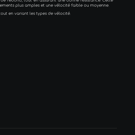
ins de rebond, tout en assurant une bonne résistance. Cette
vements plus amples et une vélocité faible ou moyenne.
out en variant les types de vélocité.