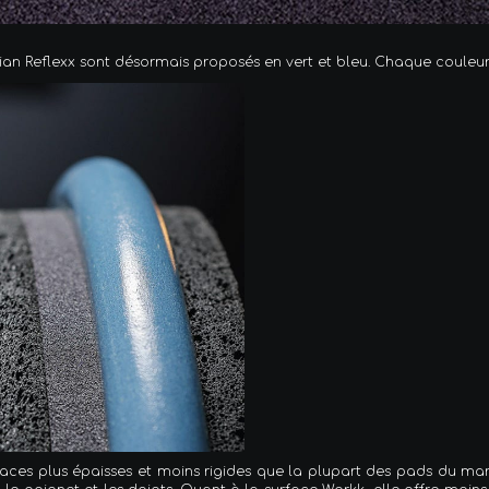
jian Reflexx sont désormais proposés en vert et bleu. Chaque couleur est
ces plus épaisses et moins rigides que la plupart des pads du marc