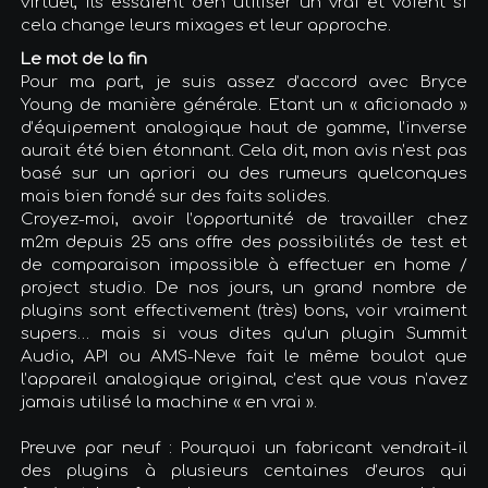
virtuel, ils essaient d'en utiliser un vrai et voient si
cela change leurs mixages et leur approche.
Le mot de la fin
Pour ma part, je suis assez d’accord avec Bryce
Young de manière générale. Etant un « aficionado »
d’équipement analogique haut de gamme, l’inverse
aurait été bien étonnant. Cela dit, mon avis n’est pas
basé sur un apriori ou des rumeurs quelconques
mais bien fondé sur des faits solides.
Croyez-moi, avoir l’opportunité de travailler chez
m2m depuis 25 ans offre des possibilités de test et
de comparaison impossible à effectuer en home /
project studio. De nos jours, un grand nombre de
plugins sont effectivement (très) bons, voir vraiment
supers… mais si vous dites qu’un plugin Summit
Audio, API ou AMS-Neve fait le même boulot que
l’appareil analogique original, c’est que vous n’avez
jamais utilisé la machine « en vrai ».
Preuve par neuf : Pourquoi un fabricant vendrait-il
des plugins à plusieurs centaines d’euros qui