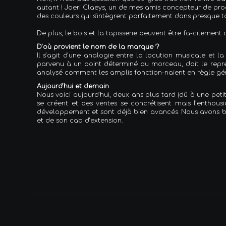
autant ! Joeri Claeys, un de mes amis concepteur de produ
des couleurs qui s’intègrent parfaitement dans presque tou
De plus, le bois et la tapisserie peuvent être fa-cilemen
D’où provient le nom de la marque ?
Il s’agit d’une analogie entre la locution musicale et l
parvenu à un point déterminé du morceau, doit le repren
analysé comment les amplis fonction-naient en règle gén
Aujourd’hui et demain
Nous voici aujourd’hui, deux ans plus tard (dû à une pet
se créent et des ventes se concrétisent mais l’enthou
développement et sont déjà bien avancés. Nous avons b
et de son cab d’extension.