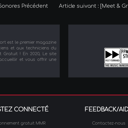
e Sonores
Précédent
Article suivant : [Meet & G
port est le premier magazine
iens et aux techniciens du
t Gratuit ! En 2020, Le site
cueillir et vous offrir une
STEZ CONNECTÉ
FEEDBACK/AI
onnement gratuit MMR
Contactez-nous