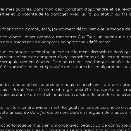
orer mes guitares. Dans mon désir constant d’apprendre et de re-ch
ertise et la volonté de la partager. Avec lui, j’ai pu établir, au 
 la fabrication d’ampli, et là, j’ai vraiment découvert que le monde de 
tion d’ampli m’ont amené à rencontrer Guy Tiels, un ingénieur du so
s deux avions envie d’adopter une approche «diffé-rente».
que les progrès technologiques actuelle-ment disponibles dans qua
nous avons décidé de comparer d’anciens schémas et de les optimis
é scrupuleusement étudiée. Cela nous a pris cinq longues années de 
é examinée, jouée et éprouvée dans toutes les configurations possible
ondait aux qualités sonores que nous recherchions. Une des caracté
 plus, il devait être suffisamment lé-ger pour être transporté facileme
onvaincus par ce qui existait, nous avons décidé de prendre une direc
is non la moindre. Evidemment, les goûts et les couleurs ne se disc
te amusante dont j’ai été témoin dans un magasin de musique m’a d
x.
ict et lorsque le musicien annonce avec beaucoup de confiance 
ans mon salon !». Bien sûr, pour nous, le son prévaut toujours, mais 