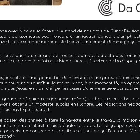
ance avec Nicolas et Kate sur le stand de nos amis de Guitar Division
tant de kilomètres pour rencontrer un (autre) fabricant d’ampli be
ouvert cette superbe marque ! Je trouve simplement dommage qu’en B
 du buzz que font certains de nos compatriotes au-delà des frontière
ue c’est la première fois que Nicolas Acou ,Directeur de Da Capo, p
jours attiré, il me permettait de m’évader et me procurait des sens
oue toujours aujourd’hui. Je me souviens, à ce moment-là, on apprena
mpte, j’étais en train d’ériger les bases d’une vie entière consacrée
groupe de 2 guitaristes (dont moi-même), un bassiste et un batteur.
avons obtenu un modeste succès en Flandre. Les répétitions hebdo
ais pas le plus lucratif...
te passer des années à faire la navette entre le travail, la maiso
en-forcé mon intérêt, mais a également booster le groupe avec une
e pouvais me consacrer à la guitare et tout ce qui l’en-toure. Mon i
grandir.