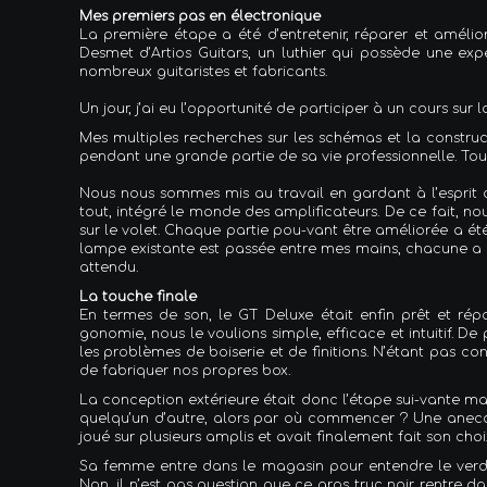
Mes premiers pas en électronique
La première étape a été d’entretenir, réparer et améli
Desmet d’Artios Guitars, un luthier qui possède une exp
nombreux guitaristes et fabricants.
Un jour, j’ai eu l’opportunité de participer à un cours sur
Mes multiples recherches sur les schémas et la construc
pendant une grande partie de sa vie professionnelle. Tou
Nous nous sommes mis au travail en gardant à l’esprit 
tout, intégré le monde des amplificateurs. De ce fait, 
sur le volet. Chaque partie pou-vant être améliorée a ét
lampe existante est passée entre mes mains, chacune a ét
attendu.
La touche finale
En termes de son, le GT Deluxe était enfin prêt et rép
gonomie, nous le voulions simple, efficace et intuitif. De
les problèmes de boiserie et de finitions. N’étant pas c
de fabriquer nos propres box.
La conception extérieure était donc l’étape sui-vante ma
quelqu’un d’autre, alors par où commencer ? Une anecdo
joué sur plusieurs amplis et avait finalement fait son choi
Sa femme entre dans le magasin pour entendre le verd
Non, il n’est pas question que ce gros truc noir rentre d