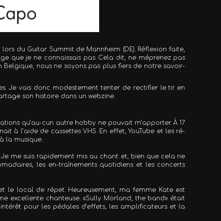
, lors du Guitar Summit de Mannheim (DE). Réflexion faite,
lge que je ne connaissais pas. Cela dit, ne méprenez pas
elgique, nous ne soyons pas plus fiers de notre savoir-
s. Je vais donc modestement tenter de rectifier le tir en
artage son histoire dans un webzine.
ations qu’au-cun autre hobby ne pouvait m’apporter. À 17
it à l’aide de cassettes VHS. En effet, YouTube et les ré-
 à la musique.
 Je me suis rapidement mis au chant et, bien que cela ne
madaires, les en-traînements quotidiens et les concerts
n et le local de répet. Heureusement, ma femme Kate est
 excellente chanteuse. «Sully Morland, the band» était
ntérêt pour les pédales d’effets, les amplificateurs et la