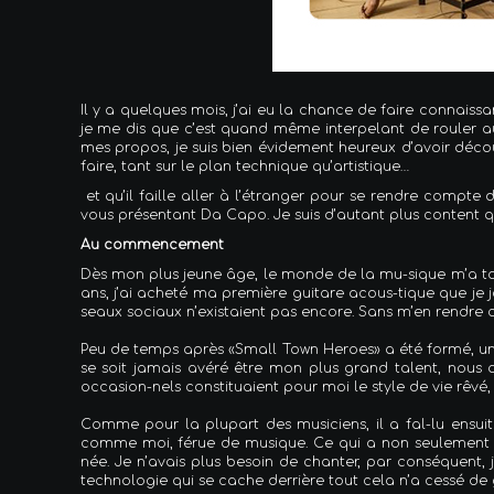
Il y a quelques mois, j’ai eu la chance de faire connaiss
je me dis que c’est quand même interpelant de rouler au
mes propos, je suis bien évidement heureux d’avoir déc
faire, tant sur le plan technique qu’artistique…
et qu’il faille aller à l’étranger pour se rendre compte
vous présentant Da Capo. Je suis d’autant plus content q
Au commencement
Dès mon plus jeune âge, le monde de la mu-sique m’a tou
ans, j’ai acheté ma première guitare acous-tique que je j
seaux sociaux n’existaient pas encore. Sans m’en rendre co
Peu de temps après «Small Town Heroes» a été formé, un 
se soit jamais avéré être mon plus grand talent, nous 
occasion-nels constituaient pour moi le style de vie rêvé, m
Comme pour la plupart des musiciens, il a fal-lu ensui
comme moi, férue de musique. Ce qui a non seulement r
née. Je n’avais plus besoin de chanter, par conséquent, j
technologie qui se cache derrière tout cela n’a cessé de 