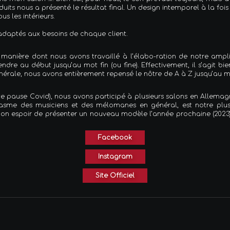
its nous a présenté le résultat final. Un design intemporel à la foi
s les intérieurs.
t adaptés aux besoins de chaque client.
a manière dont nous avons travaillé à l’élabo-ration de notre ampli
dre au début jusqu’au mot fin (ou fine). Effectivement, il s’agit 
érale, nous avons entièrement repensé le nôtre de A à Z jusqu’au m
ite pause Covid), nous avons participé à plusieurs salons en Allem
siasme des musiciens et des mélomanes en général, est notre plus
on espoir de présenter un nouveau modèle l’année prochaine (2023
Facebook
Instagram
Site Officiel