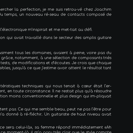
ercher la perfection, je me suis retrou-vé chez Joachim
fils du temps, un nouveau ré-seau de contacts composé de
l’électronique m’inspirait et me met-tait au défi.
n qui avait travaillé dans le secteur des amplis guitare
siment tous les domaines, avaient à peine, voire pas du
er grâce, notamment, à une sélection de composants triés
tests, de modifications et d’écoutes. Je crois que chaque
s, jusqu’à ce que j’estime avoir atteint le résultat tant
ristiques techniques qui nous tenait à cœur était l’er-
nt, en toute circonstance. Il ne restait plus qu’à résoudre
tion moins conventionnelle et plus design qui im-pliquait
utent pas. Ce qui me semble beau, peut ne pas l’être pour
onné à ré-fléchir... Un guitariste de haut niveau avait
«ce sera celui-là», sa femme répond immédiatement «Ah
à ce moment-là, il m’a paru très clair que le style compte