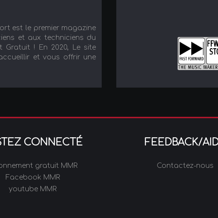
port est le premier magazine
iens et aux techniciens du
t Gratuit ! En 2020, Le site
cueillir et vous offrir une
STEZ CONNECTÉ
FEEDBACK/AI
onnement gratuit MMR
Contactez-nous
Facebook MMR
youtube MMR