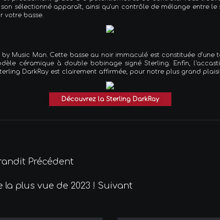
son sélectionné apparaît, ainsi qu'un contrôle de mélange entre le s
r votre basse.
g by Music Man. Cette basse au noir immaculé est constituée d'une 
èle céramique à double bobinage signé Sterling. Enfin, l'accasti
Sterling DarkRay est clairement affirmée, pour notre plus grand plaisi
Découvrez la Sterling DarkRay
grandit
Précédent
re la plus vue de 2023 !
Suivant