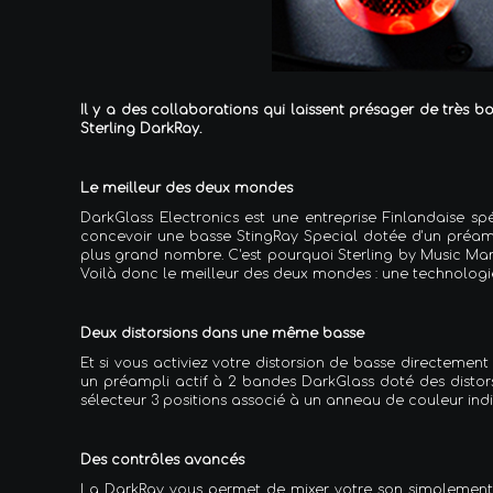
Il y a des collaborations qui laissent présager de très b
Sterling DarkRay.
Le meilleur des deux mondes
DarkGlass Electronics est une entreprise Finlandaise sp
concevoir une basse StingRay Special dotée d'un préamp
plus grand nombre. C'est pourquoi Sterling by Music Ma
Voilà donc le meilleur des deux mondes : une technolo
Deux distorsions dans une même basse
Et si vous activiez votre distorsion de basse directemen
un préampli actif à 2 bandes DarkGlass doté des distorsi
sélecteur 3 positions associé à un anneau de couleur ind
Des contrôles avancés
La DarkRay vous permet de mixer votre son simplement 