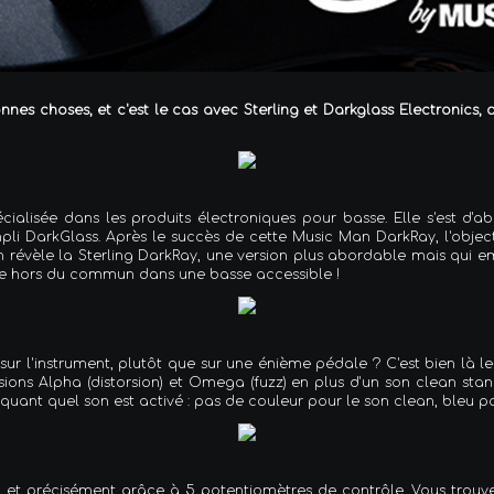
onnes choses, et c'est le cas avec Sterling et Darkglass Electronics,
écialisée dans les produits électroniques pour basse. Elle s'est 
li DarkGlass. Après le succès de cette Music Man DarkRay, l'objec
n révèle la Sterling DarkRay, une version plus abordable mais qu
gie hors du commun dans une basse accessible !
t sur l'instrument, plutôt que sur une énième pédale ? C'est bien là 
ons Alpha (distorsion) et Omega (fuzz) en plus d'un son clean stan
iquant quel son est activé : pas de couleur pour le son clean, bleu 
et précisément grâce à 5 potentiomètres de contrôle. Vous trouv