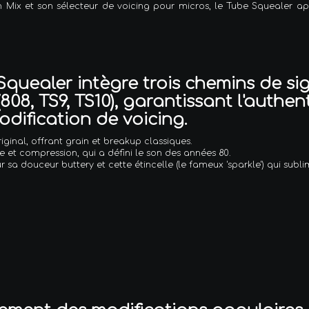
 Mix et son sélecteur de voicing pour micros, le Tube Squealer app
Squealer intègre trois chemins de si
808, TS9, TS10), garantissant l'authen
odification de voicing.
original, offrant grain et breakup classiques.
ve et compression, qui a défini le son des années 80.
 sa douceur buttery et cette étincelle (le fameux 'sparkle') qui subli