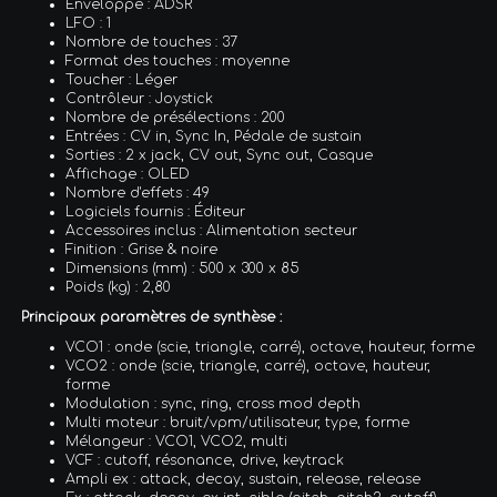
Enveloppe : ADSR
LFO : 1
Nombre de touches : 37
Format des touches : moyenne
Toucher : Léger
Contrôleur : Joystick
Nombre de présélections : 200
Entrées : CV in, Sync In, Pédale de sustain
Sorties : 2 x jack, CV out, Sync out, Casque
Affichage : OLED
Nombre d'effets : 49
Logiciels fournis : Éditeur
Accessoires inclus : Alimentation secteur
Finition : Grise & noire
Dimensions (mm) : 500 x 300 x 85
Poids (kg) : 2,80
Principaux paramètres de synthèse :
VCO1 : onde (scie, triangle, carré), octave, hauteur, forme
VCO2 : onde (scie, triangle, carré), octave, hauteur,
forme
Modulation : sync, ring, cross mod depth
Multi moteur : bruit/vpm/utilisateur, type, forme
Mélangeur : VCO1, VCO2, multi
VCF : cutoff, résonance, drive, keytrack
Ampli ex : attack, decay, sustain, release, release