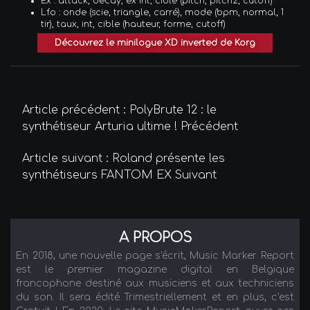
Ex : attack, decay, ex int, cible (pitch, pitch2, cutoff)
Lfo : onde (scie, triangle, carré), mode (bpm, normal, 1
tir), taux, int, cible (hauteur, forme, cutoff)
Découvrez le minilogue XD inverted de Korg
Article précédent : PolyBrute 12 : le
synthétiseur Arturia ultime !
Précédent
Article suivant : Roland présente les
synthétiseurs FANTOM EX
Suivant
A PROPOS
En 2018, une nouvelle page s'écrit, Music Marker Report
est le premier magazine digital en Belgique
francophone destiné aux musiciens et aux techniciens
du son. Il sera édité Trimestriellement et en plus, c'est