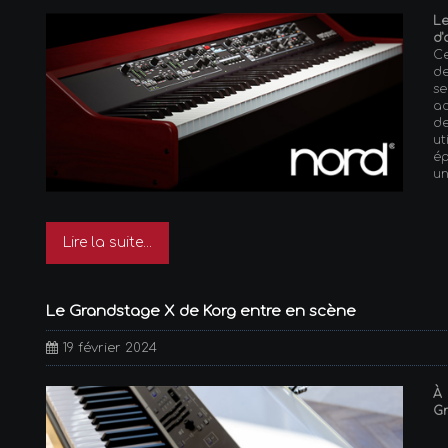
L
d'
Ce
d
s
ac
d
ut
ép
un
Lire la suite...
Le Grandstage X de Korg entre en scène
19 février 2024
À
Gr