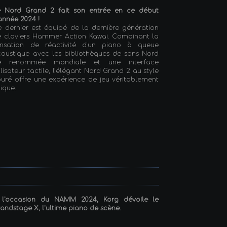
e Nord Grand 2 fait son entrée en ce début
année 2024 !
 dernier est équipé de la dernière génération
e claviers Hammer Action Kawai. Combinant la
ensation de réactivité d'un piano à queue
oustique avec les bibliothèques de sons Nord
e renommée mondiale et une interface
ilisateur tactile, l’élégant Nord Grand 2 au style
uré offre une expérience de jeu véritablement
ique.
 l'occasion du NAMM 2024, Korg dévoile le
andstage X, l'ultime piano de scène.