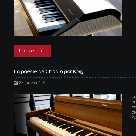
Lire la suite...
La poésie de Chopin par Korg
23 janvier 2024
La
p
ca
p
Po