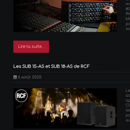
my
80
Ph
Me
po
so
Lire la suite...
Les SUB 15-AS et SUB 18-AS de RCF
6 août 2025
Le
ac
ap
C
le
p
au