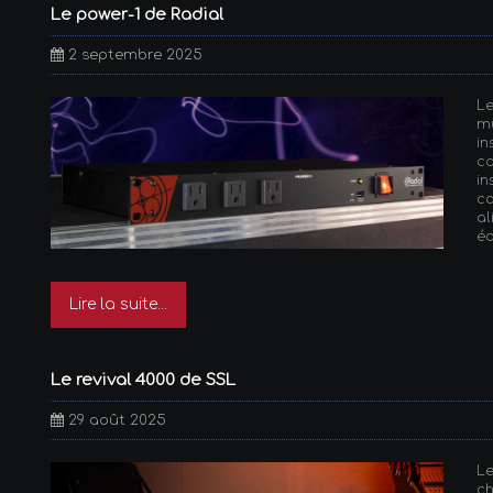
Le power-1 de Radial
2 septembre 2025
L
mu
in
c
in
c
a
éq
Lire la suite...
Le revival 4000 de SSL
29 août 2025
L
ch