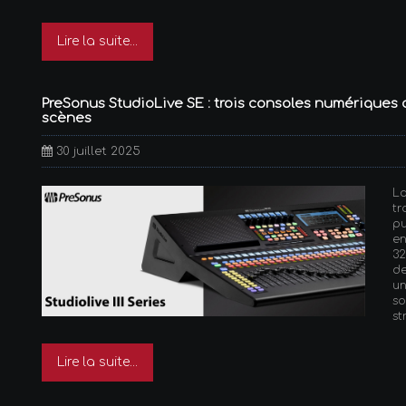
Lire la suite...
PreSonus StudioLive SE : trois consoles numériques 
scènes
30 juillet 2025
L
t
p
en
32
de
un
s
st
Lire la suite...