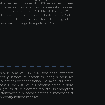
thique des consoles SL 4000 Series des années
. Utilisé par des légendes comme Peter Gabriel,
il Collins, Kate Bush, Pink Floyd, Prince, U2 ou
tallica, il combine les circuits des séries B et E
ur offrir toute la flexibilité et la signature
nore qui ont forgé la réputation SSL.
s SUB 15-AS et SUB 18-AS sont des subwoofers
tifs puissants et portables, conçus pour les
plications de sonorisation live. Avec leur ampli
lasse D de 2200 W, leur réponse étendue dans
s graves et leur coffret robuste, ils s’adaptent
arfaitement aux scènes petites à moyennes et
x configurations mobiles.