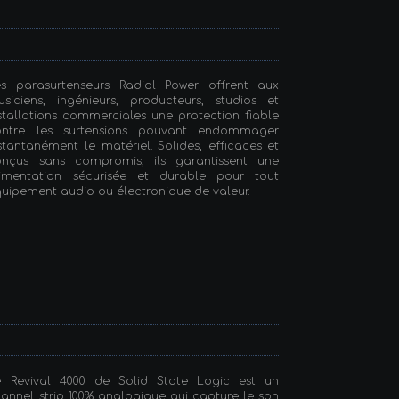
es parasurtenseurs Radial Power offrent aux
siciens, ingénieurs, producteurs, studios et
stallations commerciales une protection fiable
ontre les surtensions pouvant endommager
stantanément le matériel. Solides, efficaces et
onçus sans compromis, ils garantissent une
limentation sécurisée et durable pour tout
uipement audio ou électronique de valeur.
e Revival 4000 de Solid State Logic est un
annel strip 100% analogique qui capture le son