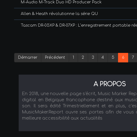
M-Audio M-Track Duo HD Producer Pack
Allen & Heath révolutionne la série QU
Tascam DR-05XP & DR-07XP : L’enregistrement portable ré
Démarrer
Précédent
1
2
3
4
5
6
7
A PROPOS
En 2018, une nouvelle page s'écrit, Music Marker Re
digital en Belgique francophone destiné aux music
son. Il sera édité Trimestriellement et en plus, c'es
MusicMaker.Report ouvre ses portes afin de vous ac
meilleure accessibilité aux actualités