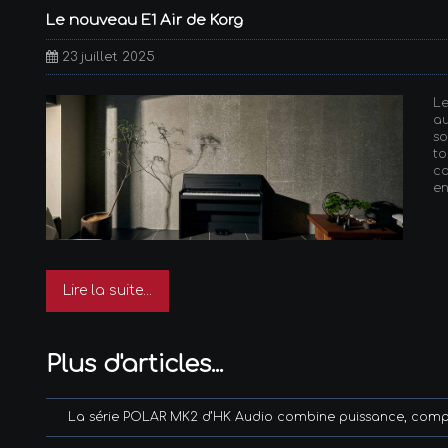
Le nouveau E1 Air de Korg
23 juillet 2025
L
au
s
t
co
en
Lire la suite...
Plus d'articles...
La série POLAR MK2 d’HK Audio combine puissance, compaci