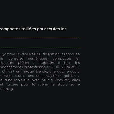
compactes taillées pour toutes les
a gamme StudioLive® SE de PreSonus regroupe
rois consoles numériques compactes et
uissantes, prêtes à s’adapter à tous les
vironnements professionnels : SE 16, SE 24 et SE
. Offrant un mixage étendu, une qualité audio
 niveau studio, une connectivité complète et
e suite logicielle avec Studio One Pro, elles
ont taillées pour la scène, le studio et le
reaming.