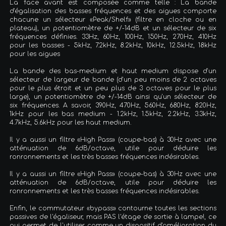
La face avant est composée comme telle : La bande
d'égalisation des basses fréquences et des aigues comporte
chacune un sélecteur «Peak/Shelf» (filtre en cloche ou en
plateau), un potentiomètre de +/-14dB et un sélecteur de six
fréquences définies. 33Hz, 60Hz, 100Hz, 150Hz, 270Hz, 410Hz
pour les basses - 5kHz, 7.2kHz, 8.2kHz, 10kHz, 12.5kHz, 18kHz
pour les aigues
La bande des bas-medium et haut medium dispose d'un
sélecteur de largeur de bande (d'un peu moins de 2 octaves
pour le plus étroit et un peu plus de 3 octaves pour le plus
large), un potentiomètre de +/-14dB ainsi qu'un sélecteur de
six fréquences. A savoir, 390Hz, 470Hz, 560Hz, 680Hz, 820Hz,
1kHz pour les bas medium - 1.2kHz, 1.5kHz, 2.2kHz, 3.3kHz,
4.7kHz, 5.6kHz pour les haut medium.
Il y a aussi un filtre «High Pass» (coupe-bas) à 30Hz avec une
atténuation de 6dB/octave, utile pour déduire les
ronronnements et les très basses fréquences indésirables.
Il y a aussi un filtre «High Pass» (coupe-bas) à 30Hz avec une
atténuation de 6dB/octave, utile pour déduire les
ronronnements et les très basses fréquences indésirables.
Enfin, le commutateur «bypass» contourne toutes les sections
passives de l'égaliseur, mais PAS l'étage de sortie à lampe!, ce
qui permet de l'utiliser comme un dispositif d'amélioration du