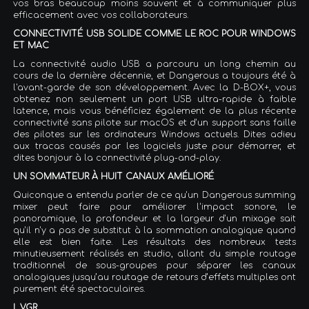
vos bras beaucoup moins souvent et à communiquer plus
efficacement avec vos collaborateurs.
CONNECTIVITÉ USB SOLIDE COMME LE ROC POUR WINDOWS
ET MAC
La connectivité audio USB a parcouru un long chemin au
cours de la dernière décennie, et Dangerous a toujours été à
l'avant-garde de son développement. Avec la D-BOX+, vous
obtenez non seulement un port USB ultra-rapide à faible
latence, mais vous bénéficiez également de la plus récente
connectivité sans pilote sur macOS et d'un support sans faille
des pilotes sur les ordinateurs Windows actuels. Dites adieu
aux tracas causés par les logiciels juste pour démarrer, et
dites bonjour à la connectivité plug-and-play.
UN SOMMATEUR À HUIT CANAUX AMÉLIORÉ
Quiconque a entendu parler de ce qu'un Dangerous summing
mixer peut faire pour améliorer l'impact sonore, le
panoramique, la profondeur et la largeur d'un mixage sait
qu'il n'y a pas de substitut à la sommation analogique quand
elle est bien faite. Les résultats des nombreux tests
minutieusement réalisés en studio, allant du simple routage
traditionnel de sous-groupes pour séparer les canaux
analogiques jusqu’au routage de retours d’effets multiples ont
purement été spectaculaires.
L.VGR