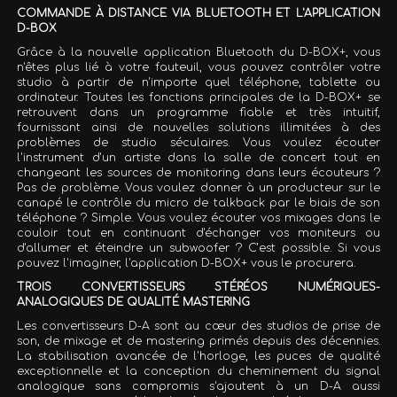
COMMANDE À DISTANCE VIA BLUETOOTH ET L'APPLICATION
D-BOX
Grâce à la nouvelle application Bluetooth du D-BOX+, vous
n'êtes plus lié à votre fauteuil, vous pouvez contrôler votre
studio à partir de n'importe quel téléphone, tablette ou
ordinateur. Toutes les fonctions principales de la D-BOX+ se
retrouvent dans un programme fiable et très intuitif,
fournissant ainsi de nouvelles solutions illimitées à des
problèmes de studio séculaires. Vous voulez écouter
l'instrument d'un artiste dans la salle de concert tout en
changeant les sources de monitoring dans leurs écouteurs ?
Pas de problème. Vous voulez donner à un producteur sur le
canapé le contrôle du micro de talkback par le biais de son
téléphone ? Simple. Vous voulez écouter vos mixages dans le
couloir tout en continuant d'échanger vos moniteurs ou
d'allumer et éteindre un subwoofer ? C’est possible. Si vous
pouvez l'imaginer, l'application D-BOX+ vous le procurera.
TROIS CONVERTISSEURS STÉRÉOS NUMÉRIQUES-
ANALOGIQUES DE QUALITÉ MASTERING
Les convertisseurs D-A sont au cœur des studios de prise de
son, de mixage et de mastering primés depuis des décennies.
La stabilisation avancée de l'horloge, les puces de qualité
exceptionnelle et la conception du cheminement du signal
analogique sans compromis s'ajoutent à un D-A aussi