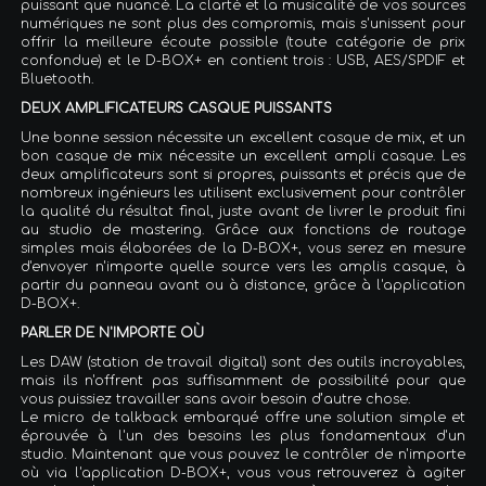
puissant que nuancé. La clarté et la musicalité de vos sources
numériques ne sont plus des compromis, mais s'unissent pour
offrir la meilleure écoute possible (toute catégorie de prix
confondue) et le D-BOX+ en contient trois : USB, AES/SPDIF et
Bluetooth.
DEUX AMPLIFICATEURS CASQUE PUISSANTS
Une bonne session nécessite un excellent casque de mix, et un
bon casque de mix nécessite un excellent ampli casque. Les
deux amplificateurs sont si propres, puissants et précis que de
nombreux ingénieurs les utilisent exclusivement pour contrôler
la qualité du résultat final, juste avant de livrer le produit fini
au studio de mastering. Grâce aux fonctions de routage
simples mais élaborées de la D-BOX+, vous serez en mesure
d'envoyer n'importe quelle source vers les amplis casque, à
partir du panneau avant ou à distance, grâce à l'application
D-BOX+.
PARLER DE N'IMPORTE OÙ
Les DAW (station de travail digital) sont des outils incroyables,
mais ils n'offrent pas suffisamment de possibilité pour que
vous puissiez travailler sans avoir besoin d’autre chose.
Le micro de talkback embarqué offre une solution simple et
éprouvée à l'un des besoins les plus fondamentaux d'un
studio. Maintenant que vous pouvez le contrôler de n'importe
où via l'application D-BOX+, vous vous retrouverez à agiter