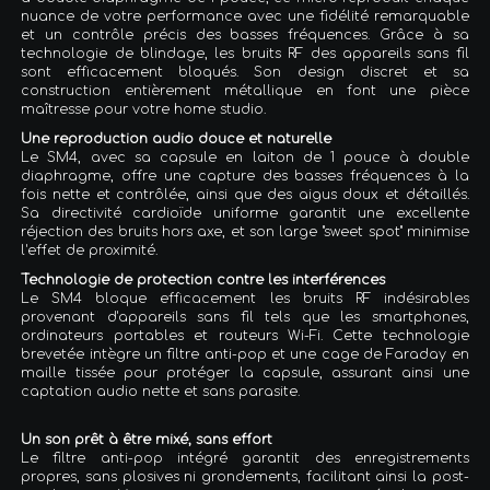
nuance de votre performance avec une fidélité remarquable
et un contrôle précis des basses fréquences. Grâce à sa
technologie de blindage, les bruits RF des appareils sans fil
sont efficacement bloqués. Son design discret et sa
construction entièrement métallique en font une pièce
maîtresse pour votre home studio.
Une reproduction audio douce et naturelle
Le SM4, avec sa capsule en laiton de 1 pouce à double
diaphragme, offre une capture des basses fréquences à la
fois nette et contrôlée, ainsi que des aigus doux et détaillés.
Sa directivité cardioïde uniforme garantit une excellente
réjection des bruits hors axe, et son large "sweet spot" minimise
l'effet de proximité.
Technologie de protection contre les interférences
Le SM4 bloque efficacement les bruits RF indésirables
provenant d'appareils sans fil tels que les smartphones,
ordinateurs portables et routeurs Wi-Fi. Cette technologie
brevetée intègre un filtre anti-pop et une cage de Faraday en
maille tissée pour protéger la capsule, assurant ainsi une
captation audio nette et sans parasite.
Un son prêt à être mixé, sans effort
Le filtre anti-pop intégré garantit des enregistrements
propres, sans plosives ni grondements, facilitant ainsi la post-