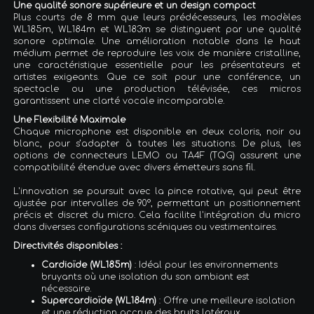
Une qualité sonore supérieure et un design compact
Plus courts de 8 mm que leurs prédécesseurs, les modèles
WL185m, WL184m et WL183m se distinguent par une qualité
sonore optimale. Une amélioration notable dans le haut
médium permet de reproduire les voix de manière cristalline,
une caractéristique essentielle pour les présentateurs et
artistes exigeants. Que ce soit pour une conférence, un
spectacle ou une production télévisée, ces micros
garantissent une clarté vocale incomparable.
Une Flexibilité Maximale
Chaque microphone est disponible en deux coloris, noir ou
blanc, pour s’adapter à toutes les situations. De plus, les
options de connecteurs LEMO ou TA4F (TQG) assurent une
compatibilité étendue avec divers émetteurs sans fil.
L'innovation se poursuit avec la pince rotative, qui peut être
ajustée par intervalles de 90°, permettant un positionnement
précis et discret du micro. Cela facilite l'intégration du micro
dans diverses configurations scéniques ou vestimentaires.
Directivités disponibles :
Cardioïde (WL185m)
: Idéal pour les environnements
bruyants où une isolation du son ambiant est
nécessaire.
Supercardioïde (WL184m)
: Offre une meilleure isolation
et une réduction accrue des bruits latéraux.