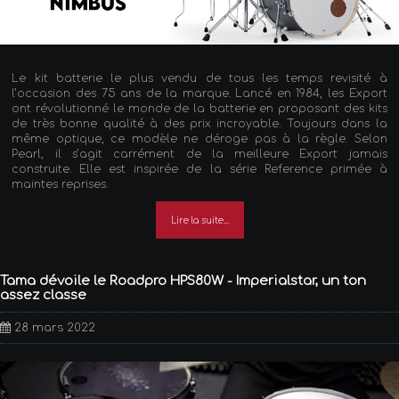
Le kit batterie le plus vendu de tous les temps revisité à
l’occasion des 75 ans de la marque. Lancé en 1984, les Export
ont révolutionné le monde de la batterie en proposant des kits
de très bonne qualité à des prix incroyable. Toujours dans la
même optique, ce modèle ne déroge pas à la règle. Selon
Pearl, il s’agit carrément de la meilleure Export jamais
construite. Elle est inspirée de la série Reference primée à
maintes reprises.
Lire la suite...
Tama dévoile le Roadpro HPS80W - Imperialstar, un ton
assez classe
28 mars 2022