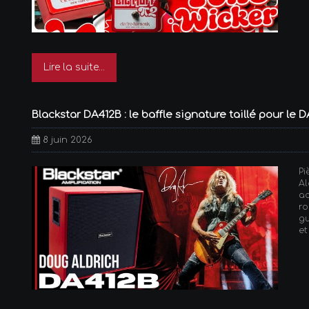
Lire la suite...
Blackstar DA412B : le baffle signature taillé pour le 
8 juin 2026
P
A
a
ro
gu
et