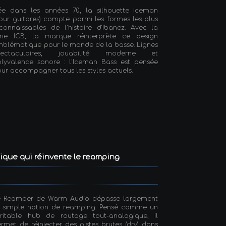
ée dans les années 70, la silhouette Iceman
our guitares) compte parmi les formes les plus
connaissables de l'histoire d'Ibanez. Avec la
érie ICB, la marque réinterprète ce design
blématique pour le monde de la basse. Lignes
pectaculaires, jouabilité moderne et
olyvalence sonore : l'Iceman Bass est pensée
ur accompagner tous les styles actuels.
ique qui réinvente le reamping
e Reamper de Warm Audio dépasse largement
a simple notion de reamping. Pensé comme un
éritable hub de routage tout-analogique, il
rmet de réinjecter des pistes brutes (dry) dans