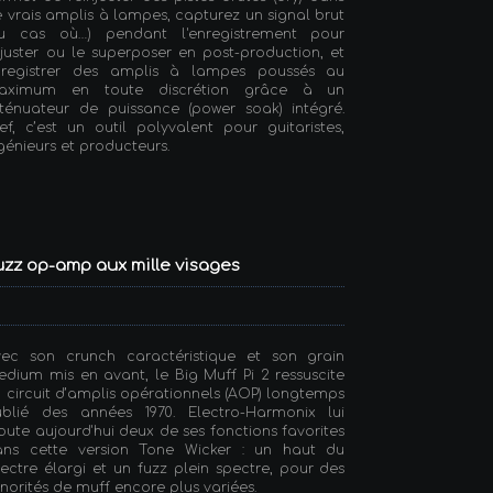
 vrais amplis à lampes, capturez un signal brut
au cas où…) pendant l'enregistrement pour
ajuster ou le superposer en post-production, et
nregistrer des amplis à lampes poussés au
aximum en toute discrétion grâce à un
ténuateur de puissance (power soak) intégré.
ef, c’est un outil polyvalent pour guitaristes,
génieurs et producteurs.
fuzz op-amp aux mille visages
vec son crunch caractéristique et son grain
dium mis en avant, le Big Muff Pi 2 ressuscite
 circuit d’amplis opérationnels (AOP) longtemps
ublié des années 1970. Electro-Harmonix lui
oute aujourd'hui deux de ses fonctions favorites
ans cette version Tone Wicker : un haut du
ectre élargi et un fuzz plein spectre, pour des
norités de muff encore plus variées.