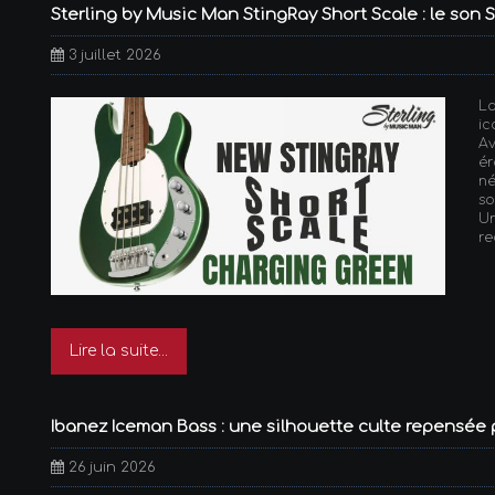
Sterling by Music Man StingRay Short Scale : le son
3 juillet 2026
L
ic
A
é
n
so
U
re
Lire la suite...
Ibanez Iceman Bass : une silhouette culte repensée 
26 juin 2026