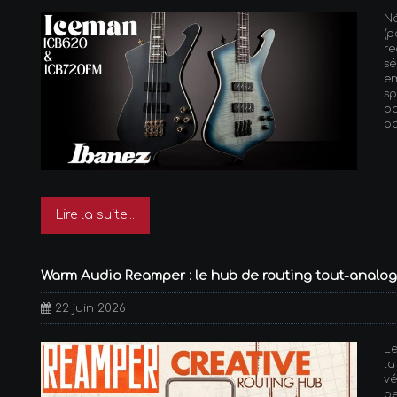
N
(p
re
s
em
s
p
po
Lire la suite...
Warm Audio Reamper : le hub de routing tout-analog
22 juin 2026
L
l
v
pe