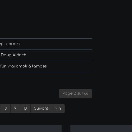
ept cordes
e Doug Aldrich
 d'un vrai ampli à lampes
Page 2 sur 68
8
9
10
Suivant
Fin