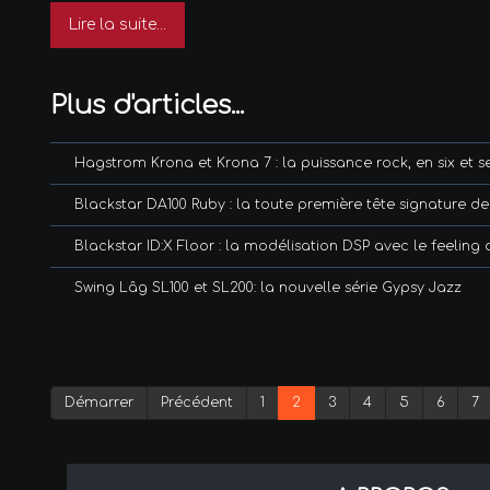
Lire la suite...
Plus d'articles...
Hagstrom Krona et Krona 7 : la puissance rock, en six et s
Blackstar DA100 Ruby : la toute première tête signature d
Blackstar ID:X Floor : la modélisation DSP avec le feeling
Swing Lâg SL100 et SL200: la nouvelle série Gypsy Jazz
Démarrer
Précédent
1
2
3
4
5
6
7