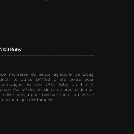
DA100 Ruby
ièce maîtresse du setup signature de Doug
ldrich, le baffle DA412B a été pensé pour
ccompagner la tête DA100 Ruby. Un 4 x 12
buste, équipé des enceintes de prédilection du
itariste, conçu pour restituer toute la richesse
 la dynamique des lampes.