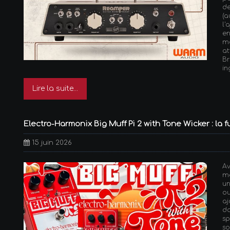
de
(
l'
e
m
at
Br
in
Lire la suite...
Electro-Harmonix Big Muff Pi 2 with Tone Wicker : la 
15 juin 2026
A
me
un
o
aj
d
sp
so