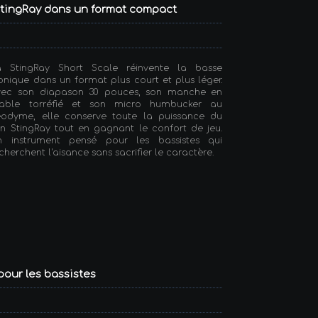
 StingRay dans un format compact
a StingRay Short Scale réinvente la basse
onique dans un format plus court et plus léger.
vec son diapason 30 pouces, son manche en
rable torréfié et son micro humbucker au
éodyme, elle conserve toute la puissance du
n StingRay tout en gagnant le confort de jeu.
n instrument pensé pour les bassistes qui
cherchent l'aisance sans sacrifier le caractère.
pour les bassistes