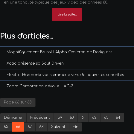
en une tonalité typique des jeux vidéo des années 80.
Lire la suite...
Plus d'articles...
Magnifiquement Brutal ! Alpha Omicron de Darkglass
Xotic présente sa Soul Driven
Electro-Harmonix vous emmène vers de nouvelles sonorités
Zoom Corporation dévoile l' AC-3
Page 66 sur 68
Démarrer
Précédent
59
60
61
62
63
64
65
66
67
68
Suivant
Fin