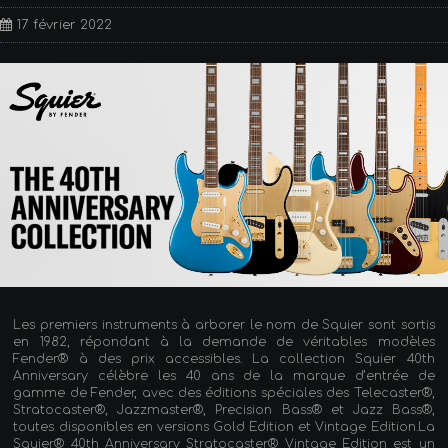
17 février 2022
Les premiers instruments à arborer le nom de Squier sont sortis
en 1982, répondant à la demande de véritables modèles
Fender® à des prix accessibles. La collection Squier 40th
Anniversary célèbre les 40 ans de la marque d’entrée de
gamme de Fender, avec des éditions spéciales des Telecaster®,
Stratocaster®, Jazzmaster®, Precision Bass® et Jazz Bass®,
toutes disponibles en versions Gold Edition et Vintage Edition.La
Squier® 40th Anniversary Stratocaster® Vintage Edition est un