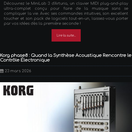
Découvrez le MiniLab 3 d'Arturia, un clavier MIDI plug-and-play
ultra-complet conçu pour faire de la musique sans se
compliquer la vie. Avec ses commandes intuitives, son excellent
toucher et son pack de logiciels tout-en-un, laissez-vous porter
par vos idées dès la première seconde !
Lire la suite...
Korg phase8 : Quand la Synthèse Acoustique Rencontre le
Contrôle Électronique
23 mars 2026