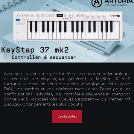
Avec son clavier slimkey 37 touches, ses encodeurs dynamiques
et ses outils de séquençage génératif, le KeyStep 37 mk2
d'Arturia se pose en véritable centre névralgique entre votre
DAW, vos synthés et vos systèmes modulaires. Pensé pour les
configurations hybrides, ce contrôleur-séquenceur compact
donne vie à vos idées dès qu'elles surgissent — du premier riff
jusqu'aux arrangements les plus aboutis.
Lire la suite...