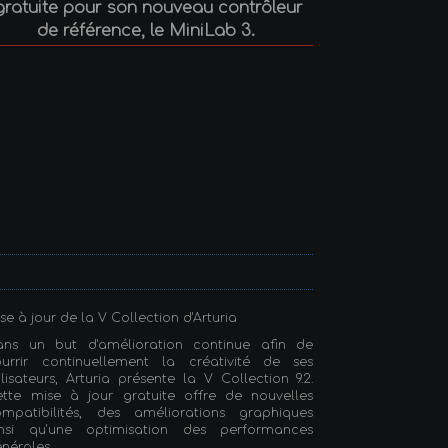
gratuite pour son nouveau contrôleur
de référence, le MiniLab 3.
se à jour de la V Collection d'Arturia
ans un but d'amélioration continue afin de
ourrir continuellement la créativité de ses
ilisateurs, Arturia présente la V Collection 9.2.
ette mise à jour gratuite offre de nouvelles
ompatibilités, des améliorations graphiques
insi qu'une optimisation des performances
nérales.