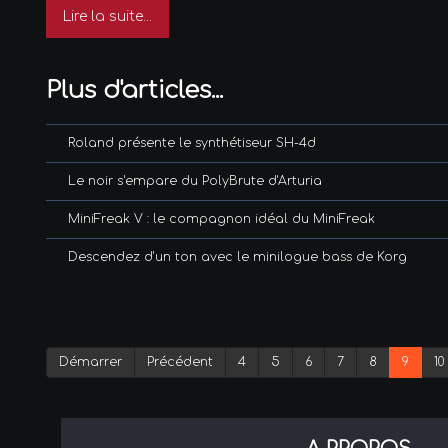
Lire la suite...
Plus d'articles...
Roland présente le synthétiseur SH-4d
Le noir s'empare du PolyBrute d'Arturia
MiniFreak V : le compagnon idéal du MiniFreak
Descendez d'un ton avec le minilogue bass de Korg
Démarrer
Précédent
4
5
6
7
8
9
10