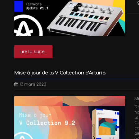
Lire la suite...
Mise à jour de la V Collection d'Arturia
13 mars 2023
Mi
D
n
ut
C
c
a
gé