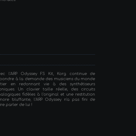
vec l'ARP Odyssey FS Kit, Korg continue de
épondre à la demande des musiciens du monde
ntier en redonnant vie à des synthétiseurs
oniques. Un clavier taille réelle, des circuits
alogiques fidèles à l'original et une restitution
nore bluffante, l'ARP Odyssey n'a pas fini de
ire parler de lui !