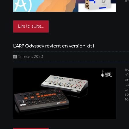
Lire la suite...
L'ARP Odyssey revient en version kit !
13 mars 2023
A
r
e
ic
an
so
fa